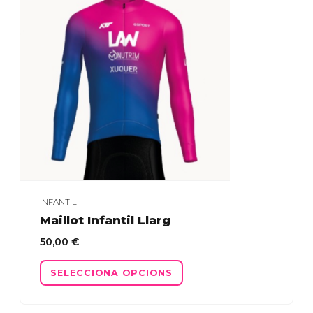
opcions
es
poden
triar
a
la
pàgina
del
producte
INFANTIL
Maillot Infantil Llarg
50,00
€
Aquest
SELECCIONA OPCIONS
producte
té