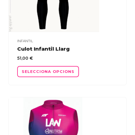
INFANTIL
Culot Infantil Llarg
51,00
€
Aquest
SELECCIONA OPCIONS
producte
té
diverses
variants.
Les
opcions
es
poden
triar