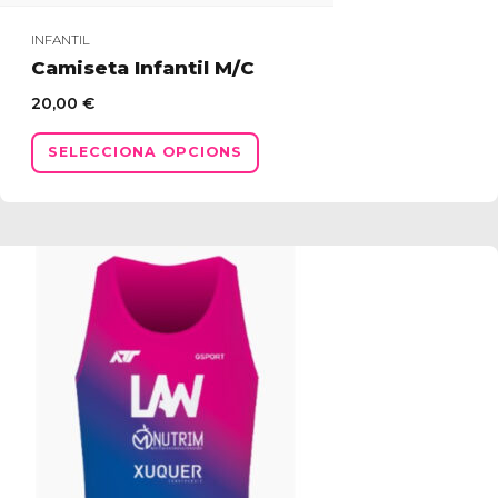
INFANTIL
Camiseta Infantil M/C
20,00
€
Aquest
SELECCIONA OPCIONS
producte
té
diverses
variants.
Les
opcions
es
poden
triar
a
la
pàgina
del