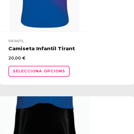
producte
INFANTIL
Camiseta Infantil Tirant
20,00
€
Aquest
SELECCIONA OPCIONS
producte
té
diverses
variants.
Les
opcions
es
poden
triar