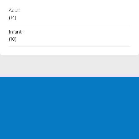
Adult
(14)
Infantil
(10)
T'AGRADARIA
FORMAR
PART
DEL NOSTRE
CLUB
?
CONTACTA