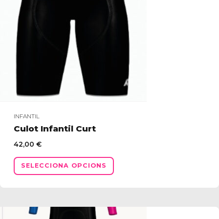
a
la
pàgina
del
producte
INFANTIL
Culot Infantil Curt
42,00
€
Aquest
SELECCIONA OPCIONS
producte
té
diverses
variants.
Les