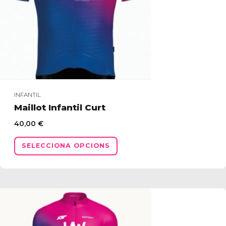
pàgina
del
producte
INFANTIL
Maillot Infantil Curt
40,00
€
Aquest
SELECCIONA OPCIONS
producte
té
diverses
variants.
Les
opcions
es