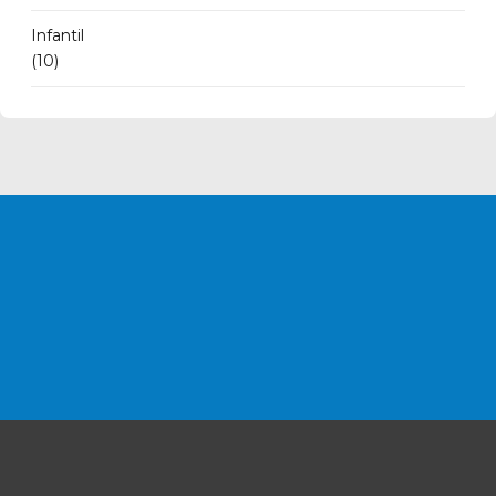
Infantil
(10)
T'AGRADARIA
FORMAR
PART
DEL NOSTRE
CLUB
?
CONTACTA
ELS NOSTRES