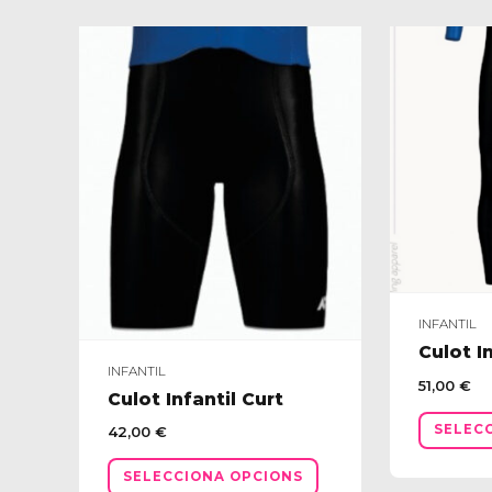
INFANTIL
Culot In
INFANTIL
51,00
€
Culot Infantil Curt
SELEC
42,00
€
Aquest
SELECCIONA OPCIONS