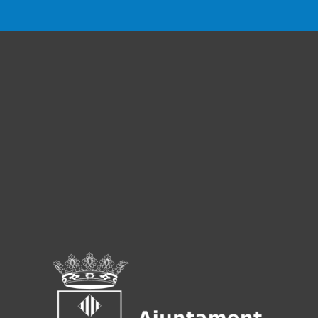
NOSTRES
PATROCIN
ia possible sense l'ajuda dels nostres patrocinadors i de le