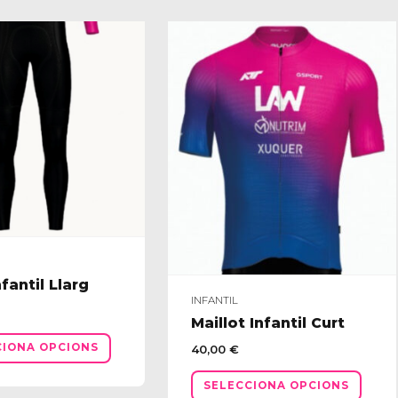
fantil Llarg
INFANTIL
Maillot Infantil Curt
Aquest
CIONA OPCIONS
40,00
€
producte
Aques
té
SELECCIONA OPCIONS