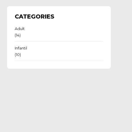
CATEGORIES
Adult
(14)
Infantil
(10)
t