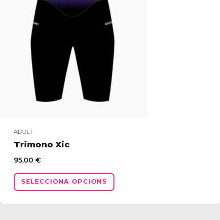
ADULT
Trimono Xic
95,00
€
Aquest
SELECCIONA OPCIONS
producte
té
diverses