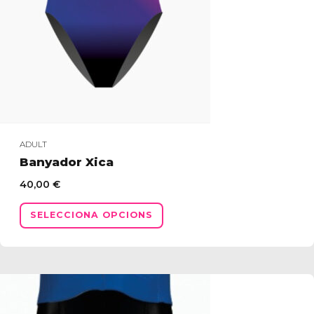
ADULT
Banyador Xica
40,00
€
Aquest
SELECCIONA OPCIONS
producte
té
diverses
variants.
Les
opcions