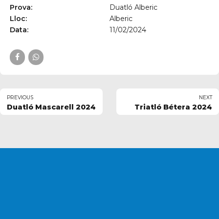
Prova:
Duatló Alberic
Lloc:
Alberic
Data:
11/02/2024
PREVIOUS
NEXT
Duatló Mascarell 2024
Triatló Bétera 2024
T'AGRADARIA
FORMAR
PART
DEL NOSTRE
CLUB
?